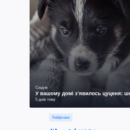
Соціум
У вашому домі зʼявилось цуценя: ш
5 днів тому
Лайфхаки