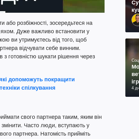
Су
ку
и або розбіжності, зосередьтеся на
ляхом. Дуже важливо встановити у
якою ви утримуєтесь від того, щоб
ртнера відчувати себе винним.
ів з готовністю шукати рішення через
Соц
Мо
ве
 які допоможуть покращити
іг
 техніки спілкування
4 д
иймати свого партнера таким, яким він
о змінити. Часто люди, вступають у
свого партнера. Натомість прийміть