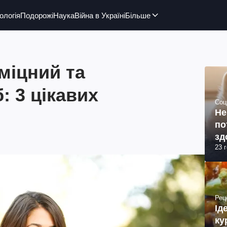
ологія
Подорожі
Наука
Війна в Україні
Більше
міцний та
 3 цікавих
Соц
Не
по
зд
23 
Рец
Ід
ку