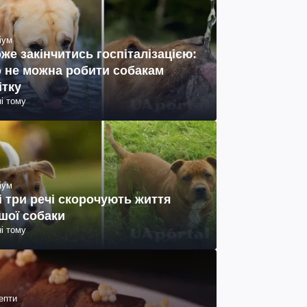
іум
же закінчитись госпіталізацією:
 не можна робити собакам
ітку
ні тому
іум
і три речі скорочують життя
шої собаки
ні тому
епти