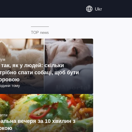
Ukr
TOP news
іум
 так, як у людей: скільки
трібно спати собаці, щоб бути
оровою
години тому
епти
еальна вечеря за 10 хвилин з
ркою