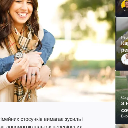
Рец
Ка
ре
Соц
З 
со
Вчо
імейних стосунків вимагає зусиль і
к за допомогою кількох перевірених