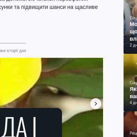
сунки та підвищити шанси на щасливе
Соц
Мо
що
вл
2 д
вні історії дня
Соц
Як
ва
4 д
Рец