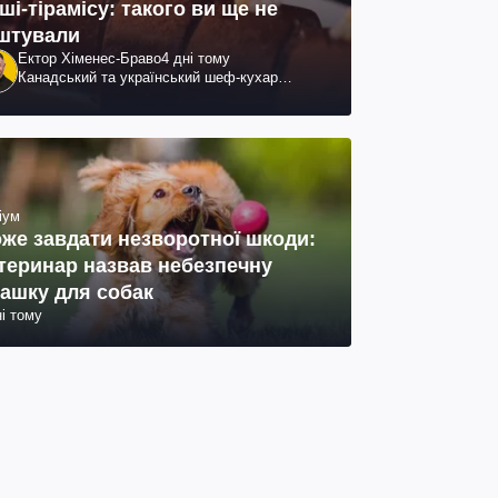
ші-тірамісу: такого ви ще не
штували
Ектор Хіменес-Браво
4 дні тому
Канадський та український шеф-кухар
колумбійського походження, бізнесмен,
телеведучий
іум
же завдати незворотної шкоди:
теринар назвав небезпечну
рашку для собак
ні тому