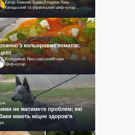
Ектор Хіменес-Браво
3 години тому
Канадський та український шеф-кухар
колумбійського походження, бізнесмен,
телеведучий
епти
рпаччо з кольорових томатів:
цепт
Володимир Ярославський
Вчора
Шеф-кухар
іум
ними не матимете проблем: які
баки мають міцне здоров’я
ра