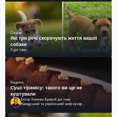
Соціум
Які три речі скорочують життя вашої
собаки
3 дні тому
Рецепти
Суші-тірамісу: такого ви ще не
куштували
Ектор Хіменес-Браво
4 дні тому
Канадський та український шеф-кухар
колумбійського походження, бізнесмен, телеведучий