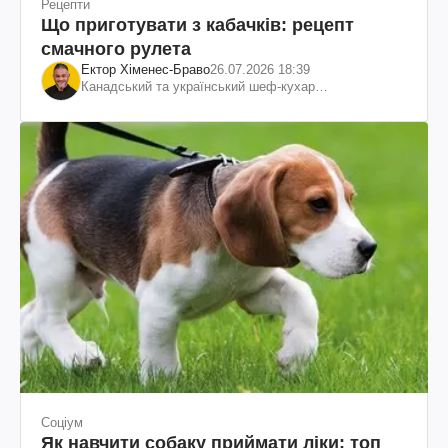
Рецепти
Що приготувати з кабачків: рецепт
смачного рулета
Ектор Хіменес-Браво
26.07.2026 18:39
Канадський та український шеф-кухар
колумбійського походження, бізнесмен, телеведучий
Соціум
Як навчити собаку приймати ліки: топ