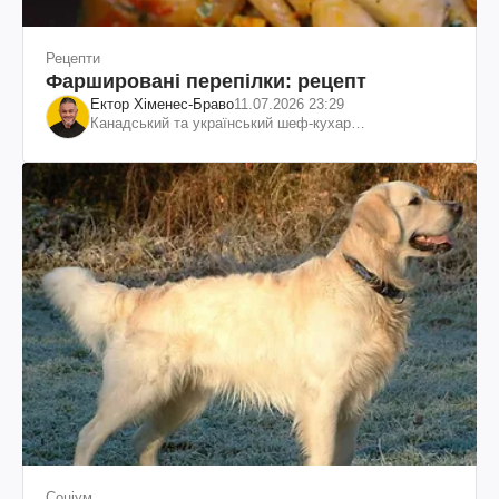
Рецепти
Фаршировані перепілки: рецепт
Ектор Хіменес-Браво
11.07.2026 23:29
Канадський та український шеф-кухар
колумбійського походження, бізнесмен, телеведучий
Соціум