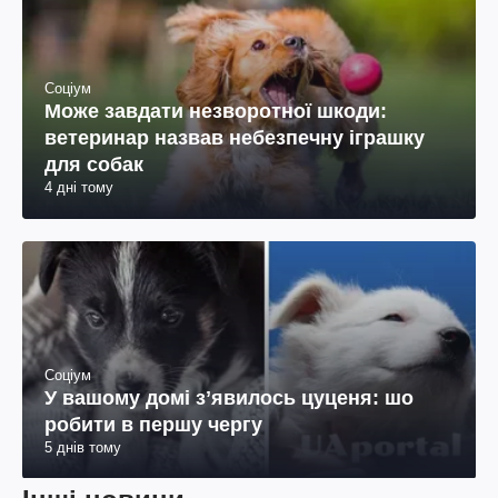
Соціум
Може завдати незворотної шкоди:
ветеринар назвав небезпечну іграшку
для собак
4 дні тому
Соціум
У вашому домі зʼявилось цуценя: шо
робити в першу чергу
5 днів тому