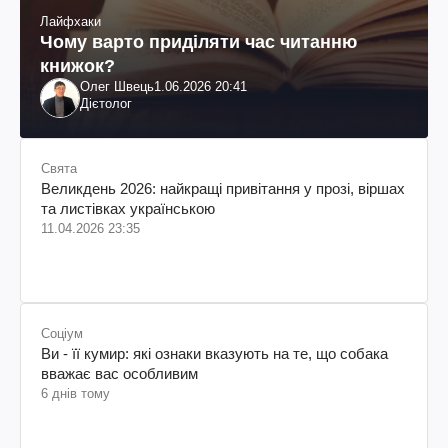
Лайфхаки
Чому варто приділяти час читанню
книжок?
Олег Швець
1.06.2026 20:41
Дієтолог
Свята
Великдень 2026: найкращі привітання у прозі, віршах
та листівках українською
11.04.2026 23:35
Соціум
Ви - її кумир: які ознаки вказують на те, що собака
вважає вас особливим
6 днів тому