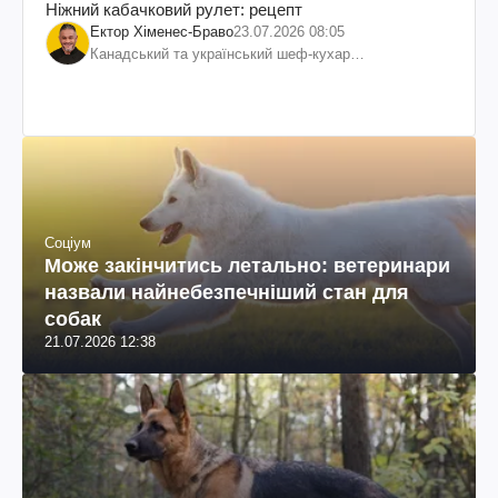
Ніжний кабачковий рулет: рецепт
Ектор Хіменес-Браво
23.07.2026 08:05
Канадський та український шеф-кухар
колумбійського походження, бізнесмен, телеведучий
Соціум
Може закінчитись летально: ветеринари
назвали найнебезпечніший стан для
собак
21.07.2026 12:38