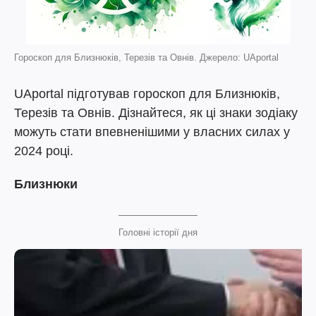
Гороскоп для Близнюків, Терезів та Овнів. Джерело: UAportal
UAportal підготував гороскоп для Близнюків,
Терезів та Овнів. Дізнайтеся, як ці знаки зодіаку
можуть стати впевненішими у власних силах у
2024 році.
Близнюки
Головні історії дня