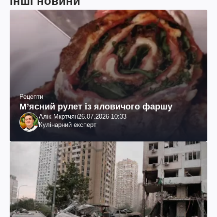
Інші новини
Рецепти
М’ясний рулет із яловичого фаршу
Алік Мкртчян
26.07.2026 10:33
Кулінарний експерт