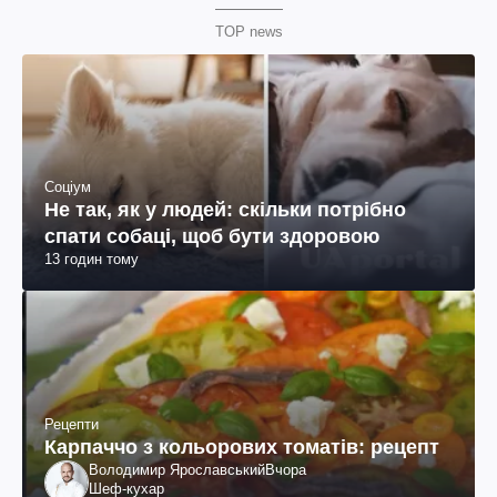
TOP news
Соціум
Не так, як у людей: скільки потрібно
спати собаці, щоб бути здоровою
13 годин тому
Рецепти
Карпаччо з кольорових томатів: рецепт
Володимир Ярославський
Вчора
Шеф-кухар