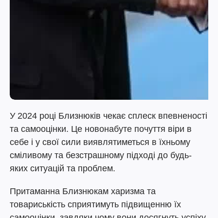
У 2024 році Близнюків чекає сплеск впевненості
та самооцінки. Це новонабуте почуття віри в
себе і у свої сили виявлятиметься в їхньому
сміливому та безстрашному підході до будь-
яких ситуацій та проблем.
Притаманна Близнюкам харизма та
товариськість сприятимуть підвищенню їх
самооцінки, завдяки чому вони досягнуть успіху