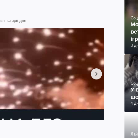
Соц
вні історії дня
Мо
ве
іг
3 д
Соц
У 
шо
4 д
Лай