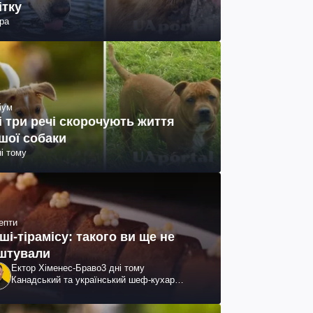
ітку
ра
іум
і три речі скорочують життя
шої собаки
ні тому
епти
ші-тірамісу: такого ви ще не
штували
Ектор Хіменес-Браво
3 дні тому
Канадський та український шеф-кухар
колумбійського походження, бізнесмен,
телеведучий