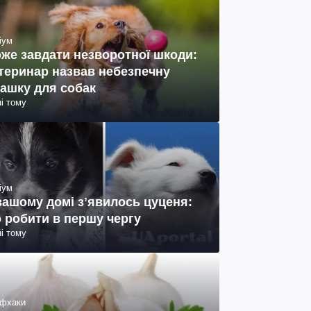
іум
же завдати незворотної шкоди:
теринар назвав небезпечну
рашку для собак
ні тому
іум
вашому домі зʼявилось цуценя:
 робити в першу чергу
ні тому
фхаки