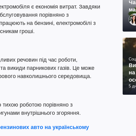
Ча
ктромобіля є економія витрат. Завдяки
ма
бслуговування порівняно з
рацюють на бензині, електромобілі з
сникам гроші.
Соц
ливих речовин під час роботи,
Ви
та викиди парникових газів. Це може
на
орового навколишнього середовища.
ос
5 д
 тихою роботою порівняно з
игунами внутрішнього згоряння.
ензинових авто на українському