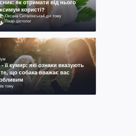
сник: як отримати від нього
ксимум користі?
Оксана Скіталінська
4 дні тому
Лікар-дієтолог
іум
 - її кумир: які ознаки вказують
 те, що собака вважає вас
обливим
нів тому