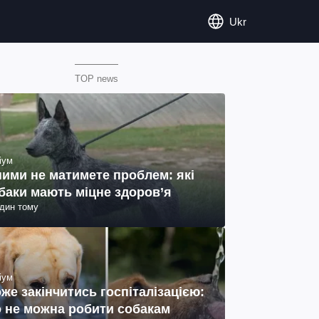
Ukr
TOP news
іум
ними не матимете проблем: які
баки мають міцне здоров’я
один тому
іум
же закінчитись госпіталізацією:
 не можна робити собакам