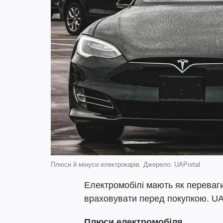
Плюси й мінуси електрокарів. Джерело: UAPortal
Електромобілі мають як переваги,
враховувати перед покупкою. UAp
Плюси електромобіля