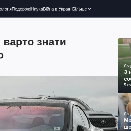
ологія
Подорожі
Наука
Війна в Україні
Більше
 варто знати
ю
Соц
З 
со
5 г
Соц
Мо
що