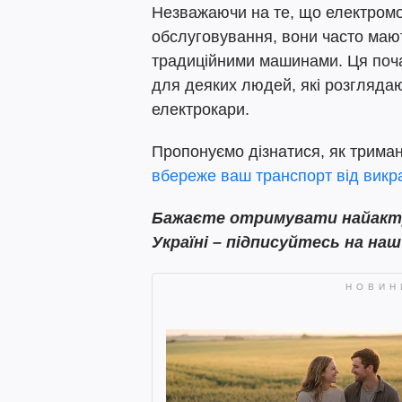
Незважаючи на те, що електромо
обслуговування, вони часто мают
традиційними машинами. Ця поча
для деяких людей, які розгляда
електрокари.
Пропонуємо дізнатися, як триман
вбереже ваш транспорт від викра
Бажаєте
отримувати найактуа
Україні – підписуйтесь на на