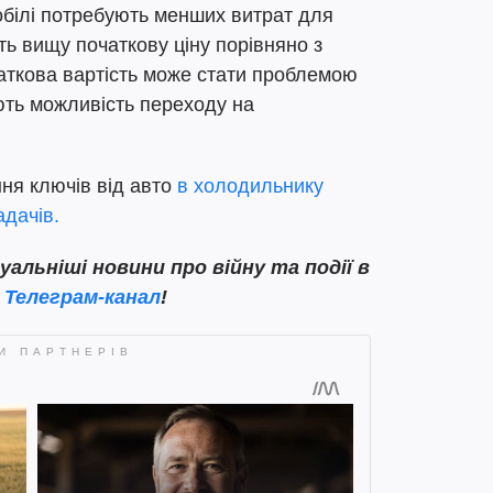
білі потребують менших витрат для
ь вищу початкову ціну порівняно з
ткова вартість може стати проблемою
ють можливість переходу на
ня ключів від авто
в холодильнику
дачів.
льніші новини про війну та події в
ш
Телеграм-канал
!