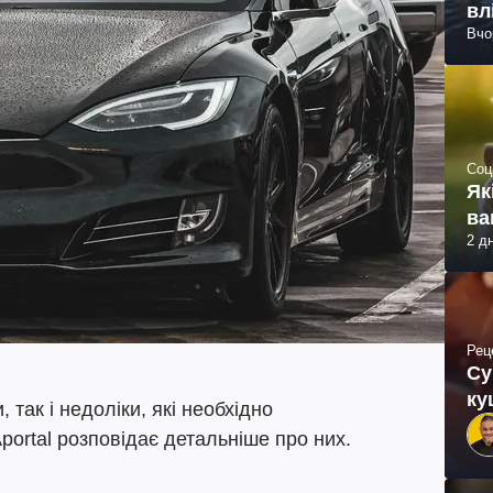
вл
Вчо
Соц
Як
ва
2 д
Рец
Су
ку
 так і недоліки, які необхідно
ortal розповідає детальніше про них.