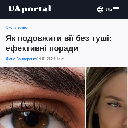
Ukr
Суспільство
Як подовжити вії без туші:
ефективні поради
14.01.2024 15:50
Діана Бондаренко