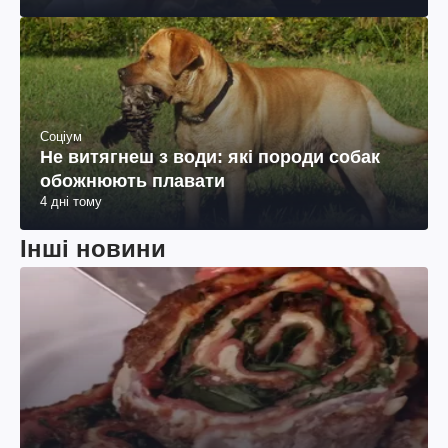
що собака вважає вас особливим
4 дні тому
Соціум
Не витягнеш з води: які породи собак
обожнюють плавати
4 дні тому
Інші новини