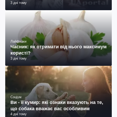
У вашому домі зʼявилось цуценя: шо
робити в першу чергу
3 дні тому
Лайфхаки
Часник: як отримати від нього максимум
користі?
3 дні тому
Соціум
Ви - її кумир: які ознаки вказують на те,