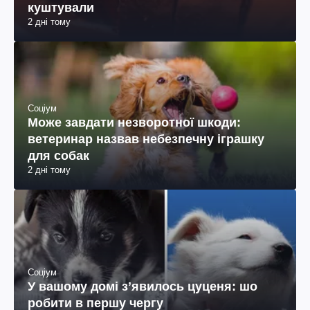
Рецепти
Суші-тірамісу: такого ви ще не
куштували
2 дні тому
Соціум
Може завдати незворотної шкоди:
ветеринар назвав небезпечну іграшку
для собак
2 дні тому
Соціум