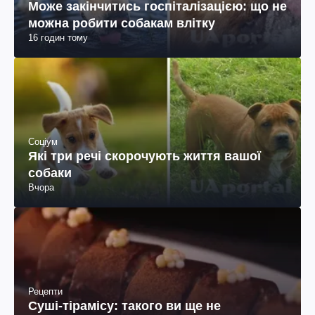
Соціум
Може закінчитись госпіталізацією: що не
можна робити собакам влітку
16 годин тому
Соціум
Які три речі скорочують життя вашої
собаки
Вчора