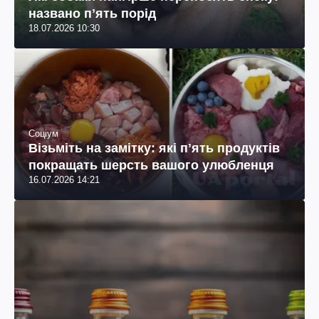
Соціум
Які собаки найгірше переносять спеку:
названо пʼять порід
18.07.2026 10:30
Соціум
Візьміть на замітку: які пʼять продуктів
покращать шерсть вашого улюбленця
16.07.2026 14:21