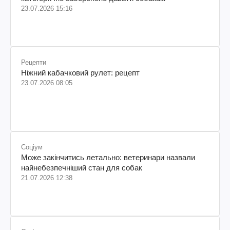
Можуть серйозно зашкодити здоровʼю: які продукти
категорично заборонено давати собакам
23.07.2026 15:16
Рецепти
Ніжний кабачковий рулет: рецепт
23.07.2026 08:05
Соціум
Може закінчитись летально: ветеринари назвали
найнебезпечніший стан для собак
21.07.2026 12:38