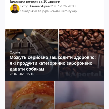
Ідеальна вечеря за 10 хвилин
Ектор Хіменес-Браво
23.07.2026 20:30
Канадський та український шеф-кухар
колумбійського походження, бізнесмен, телеведучий
Соціум
Можуть серйозно зашкодити здоровʼю:
які продукти категорично заборонено
давати собакам
23.07.2026 15:16