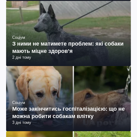
Соціум
З ними не матимете проблем: які собаки
мають міцне здоров’я
2 дні тому
Соціум
Може закінчитись госпіталізацією: що не
можна робити собакам влітку
3 дні тому