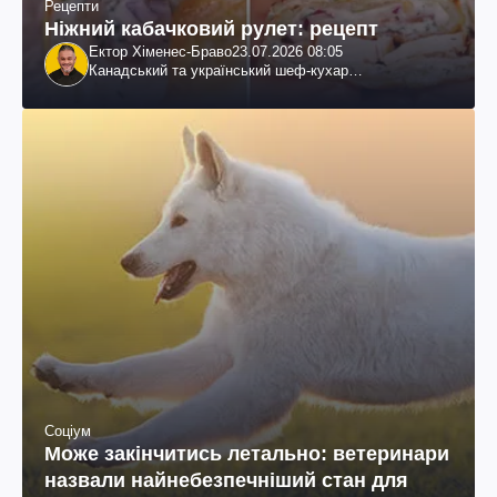
Рецепти
Ніжний кабачковий рулет: рецепт
Ектор Хіменес-Браво
23.07.2026 08:05
Канадський та український шеф-кухар
колумбійського походження, бізнесмен, телеведучий
Соціум
Може закінчитись летально: ветеринари
назвали найнебезпечніший стан для