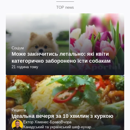
TOP news
Соціум
Може закінчитись летально: які квіти
категорично заборонено їсти собакам
21 година тому
Рецепти
Ідеальна вечеря за 10 хвилин з куркою
Ектор Хіменес-Браво
Вчора
Канадський та український шеф-кухар