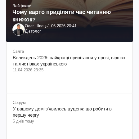
Лайфхаки
Чому варто приділяти час читанню
книжок?
Олег Швець
1.06.2026 20:41
Дієтолог
Свята
Великдень 2026: найкращі привітання у прозі, віршах
та листівках українською
11.04.2026 23:35
Соціум
У вашому домі зʼявилось цуценя: шо робити в
першу чергу
6 днів тому