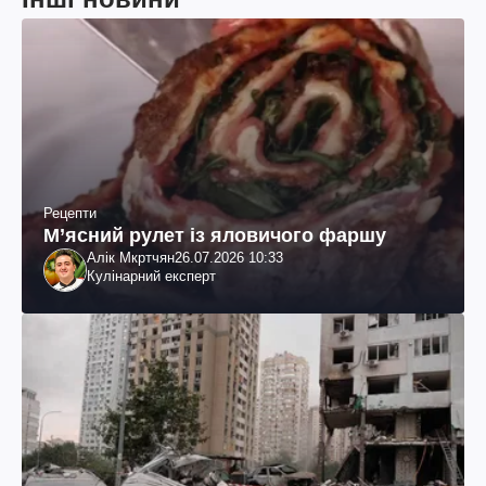
Рецепти
М’ясний рулет із яловичого фаршу
Алік Мкртчян
26.07.2026 10:33
Кулінарний експерт