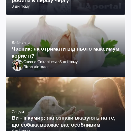
робити в першу чергу
3 дні тому
Лайфхаки
Часник: як отримати від нього максимум
користі?
Оксана Скіталінська
3 дні тому
Лікар-дієтолог
Соціум
Ви - її кумир: які ознаки вказують на те,
що собака вважає вас особливим
4 дні тому