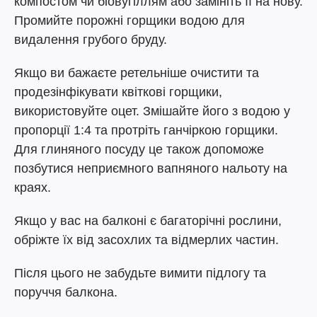
компостом чи біовугіллям або замініть її на нову.
Промийте порожні горщики водою для
видалення грубого бруду.
Якщо ви бажаєте ретельніше очистити та
продезінфікувати квіткові горщики,
використовуйте оцет. Змішайте його з водою у
пропорції 1:4 та протріть ганчіркою горщики.
Для глиняного посуду це також допоможе
позбутися неприємного вапняного нальоту на
краях.
Якщо у вас на балконі є багаторічні рослини,
обріжте їх від засохлих та відмерлих частин.
Після цього не забудьте вимити підлогу та
поруччя балкона.