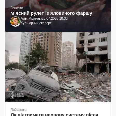
Рецепти
М’ясний рулет із яловичого фаршу
Алік Мкртчян
26.07.2026 10:33
Кулінарний експерт
Лайфхаки
Як підтримати нервову систему після