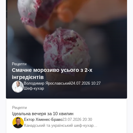
Рецепти
Смачне морозиво усього з 2-х
інгредієнтів
Володимир Ярославський
24.07.2026 10:27
Шеф-кухар
Рецепти
Ідеальна вечеря за 10 хвилин
Ектор Хіменес-Браво
23.07.2026 20:30
Канадський та український шеф-кухар
колумбійського походження, бізнесмен, телеведучий