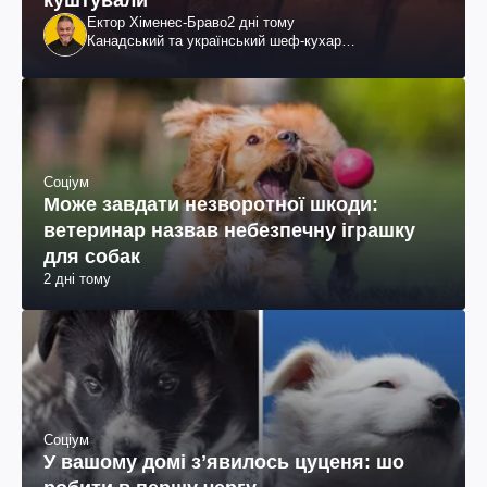
Ектор Хіменес-Браво
2 дні тому
Канадський та український шеф-кухар
колумбійського походження, бізнесмен, телеведучий
Соціум
Може завдати незворотної шкоди:
ветеринар назвав небезпечну іграшку
для собак
2 дні тому
Соціум
У вашому домі зʼявилось цуценя: шо