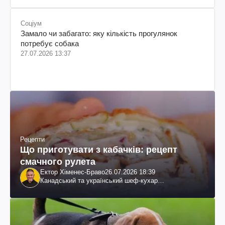
Соціум
Замало чи забагато: яку кількість прогулянок
потребує собака
27.07.2026 13:37
Рецепти
Що приготувати з кабачків: рецепт
смачного рулета
Ектор Хіменес-Браво
26.07.2026 18:39
Канадський та український шеф-кухар
колумбійського походження, бізнесмен, телеведучий