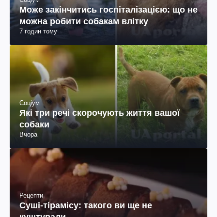
Може закінчитись госпіталізацією: що не
можна робити собакам влітку
7 годин тому
Соціум
Які три речі скорочують життя вашої
собаки
Вчора
Рецепти
Суші-тірамісу: такого ви ще не
куштували