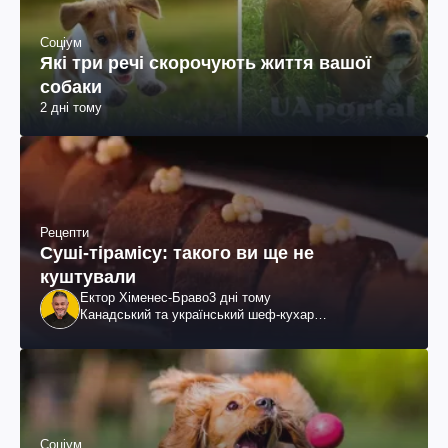
Соціум
Які три речі скорочують життя вашої
собаки
2 дні тому
Рецепти
Суші-тірамісу: такого ви ще не
куштували
Ектор Хіменес-Браво
3 дні тому
Канадський та український шеф-кухар
колумбійського походження, бізнесмен, телеведучий
Соціум