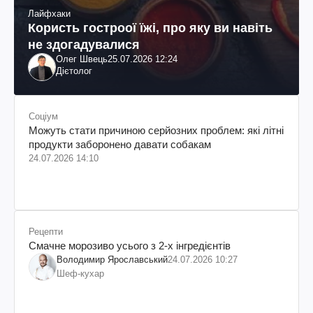
Лайфхаки
Користь гостроої їжі, про яку ви навіть
не здогадувалися
Олег Швець
25.07.2026 12:24
Дієтолог
Соціум
Можуть стати причиною серйозних проблем: які літні
продукти заборонено давати собакам
24.07.2026 14:10
Рецепти
Смачне морозиво усього з 2-х інгредієнтів
Володимир Ярославський
24.07.2026 10:27
Шеф-кухар