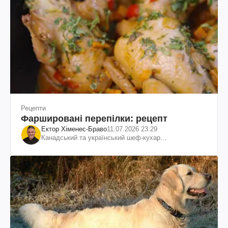
Рецепти
Фаршировані перепілки: рецепт
Ектор Хіменес-Браво
11.07.2026 23:29
Канадський та український шеф-кухар
колумбійського походження, бізнесмен, телеведучий