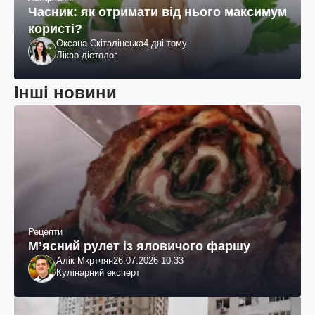
Часник: як отримати від нього максимум
користі?
Оксана Скіталінська
4 дні тому
Лікар-дієтолог
Інші новини
Рецепти
М’ясний рулет із яловичого фаршу
Алік Мкртчян
26.07.2026 10:33
Кулінарний експерт