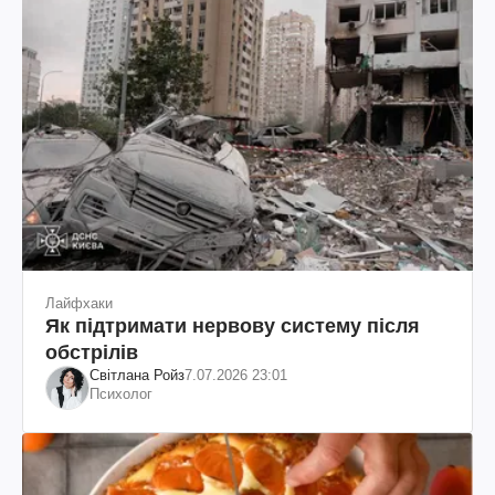
Лайфхаки
Як підтримати нервову систему після
обстрілів
Світлана Ройз
7.07.2026 23:01
Психолог