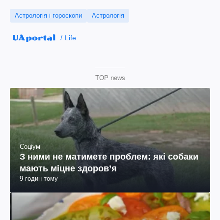
Астрологія і гороскопи
Астрологія
Life
TOP news
Соціум
З ними не матимете проблем: які собаки
мають міцне здоров’я
9 годин тому