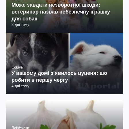
Може завдати незворотної шкоди:
ветеринар назвав небезпечну іграшку
для собак
3 дні тому
Соціум
У вашому домі зʼявилось цуценя: шо
робити в першу чергу
4 дні тому
Лайфхаки