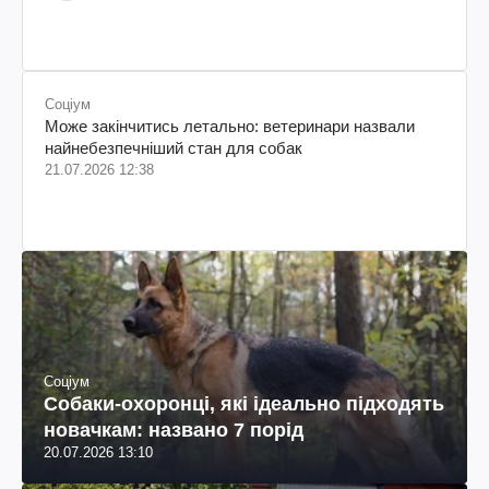
колумбійського походження, бізнесмен, телеведучий
Соціум
Може закінчитись летально: ветеринари назвали
найнебезпечніший стан для собак
21.07.2026 12:38
Соціум
Собаки-охоронці, які ідеально підходять
новачкам: названо 7 порід
20.07.2026 13:10