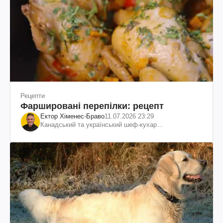
Рецепти
Фаршировані перепілки: рецепт
Ектор Хіменес-Браво
11.07.2026 23:29
Канадський та український шеф-кухар
колумбійського походження, бізнесмен, телеведучий