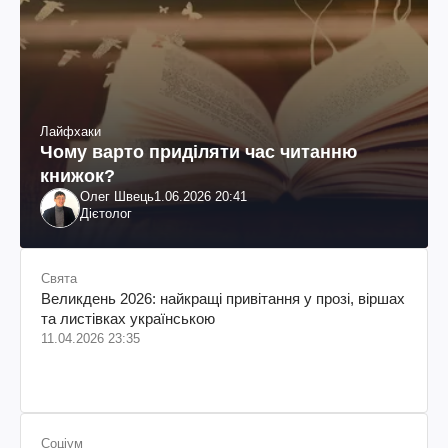
Лайфхаки
Чому варто приділяти час читанню
книжок?
Олег Швець
1.06.2026 20:41
Дієтолог
Свята
Великдень 2026: найкращі привітання у прозі, віршах
та листівках українською
11.04.2026 23:35
Соціум