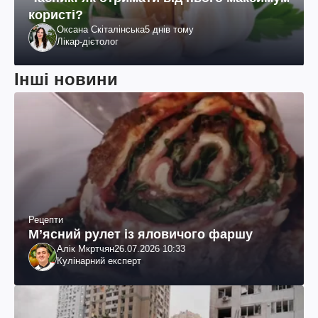
користі?
Оксана Скіталінська
5 днів тому
Лікар-дієтолог
Інші новини
Рецепти
М’ясний рулет із яловичого фаршу
Алік Мкртчян
26.07.2026 10:33
Кулінарний експерт