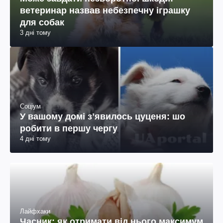
ветеринар назвав небезпечну іграшку
для собак
3 дні тому
Соціум
У вашому домі зʼявилось цуценя: шо
робити в першу чергу
4 дні тому
Лайфхаки
Часник: як отримати від нього максимум