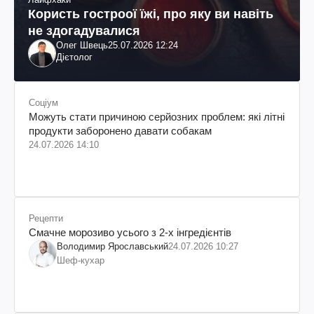
Користь гостроої їжі, про яку ви навіть
не здогадувалися
Олег Швець
25.07.2026 12:24
Дієтолог
Соціум
Можуть стати причиною серйозних проблем: які літні
продукти заборонено давати собакам
24.07.2026 14:10
Рецепти
Смачне морозиво усього з 2-х інгредієнтів
Володимир Ярославський
24.07.2026 10:27
Шеф-кухар