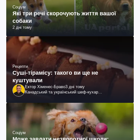
Соціум
Які три речі скорочують життя вашої
собаки
2 дні тому
Рецепти
Суші-тірамісу: такого ви ще не
куштували
Ектор Хіменес-Браво
3 дні тому
Канадський та український шеф-кухар
колумбійського походження, бізнесмен, телеведучий
Соціум
Може завдати незворотної шкоди: