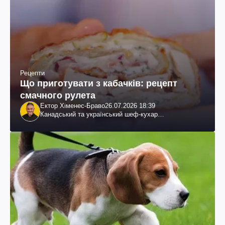
Рецепти
Що приготувати з кабачків: рецепт
смачного рулета
Ектор Хіменес-Браво
26.07.2026 18:39
Канадський та український шеф-кухар
колумбійського походження, бізнесмен, телеведучий