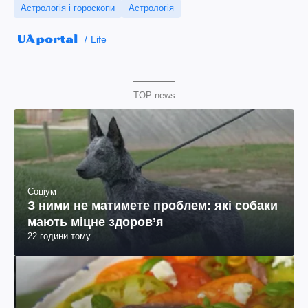
Астрологія і гороскопи
Астрологія
Life
TOP news
Соціум
З ними не матимете проблем: які собаки
мають міцне здоров’я
22 години тому