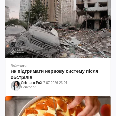
Лайфхаки
Як підтримати нервову систему після
обстрілів
Світлана Ройз
7.07.2026 23:01
Психолог