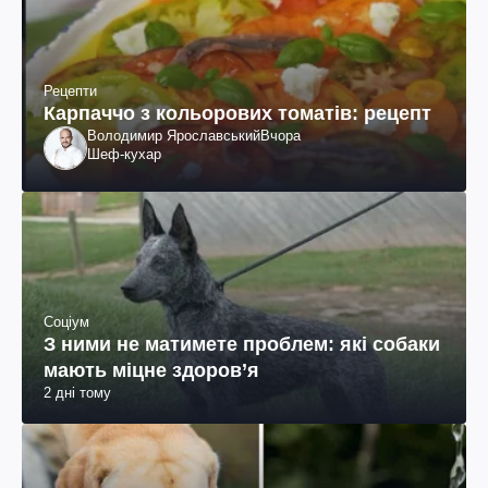
Рецепти
Карпаччо з кольорових томатів: рецепт
Володимир Ярославський
Вчора
Шеф-кухар
Соціум
З ними не матимете проблем: які собаки
мають міцне здоров’я
2 дні тому