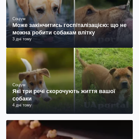
Соціум
Може закінчитись госпіталізацією: що не
можна робити собакам влітку
3 дні тому
Соціум
Які три речі скорочують життя вашої
собаки
4 дні тому