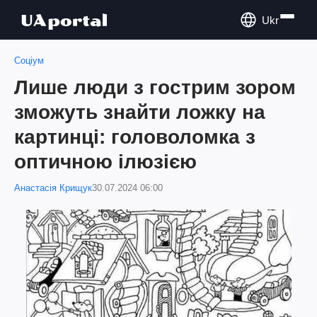
Ukr
Соціум
Лише люди з гострим зором
зможуть знайти ложку на
картинці: головоломка з
оптичною ілюзією
Анастасія Крищук
30.07.2024 06:00