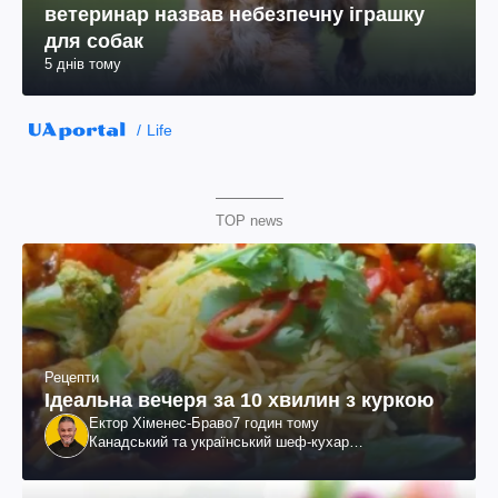
ветеринар назвав небезпечну іграшку
для собак
5 днів тому
Life
TOP news
Рецепти
Ідеальна вечеря за 10 хвилин з куркою
Ектор Хіменес-Браво
7 годин тому
Канадський та український шеф-кухар
колумбійського походження, бізнесмен, телеведучий