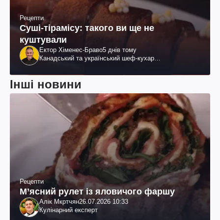
Рецепти
Суші-тірамісу: такого ви ще не
куштували
Ектор Хіменес-Браво
5 днів тому
Канадський та український шеф-кухар
колумбійського походження, бізнесмен, телеведучий
Інші новини
Рецепти
М’ясний рулет із яловичого фаршу
Алік Мкртчян
26.07.2026 10:33
Кулінарний експерт