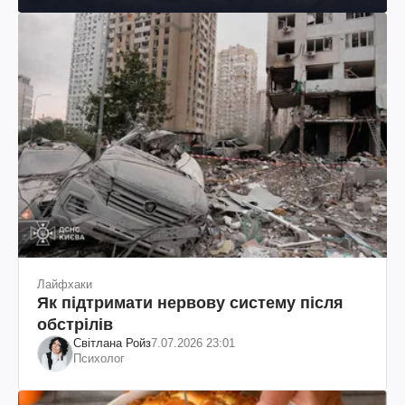
Лайфхаки
Як підтримати нервову систему після
обстрілів
Світлана Ройз
7.07.2026 23:01
Психолог