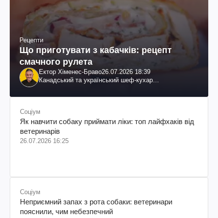
Рецепти
Що приготувати з кабачків: рецепт
смачного рулета
Ектор Хіменес-Браво
26.07.2026 18:39
Канадський та український шеф-кухар
колумбійського походження, бізнесмен, телеведучий
Соціум
Як навчити собаку приймати ліки: топ лайфхаків від
ветеринарів
26.07.2026 16:25
Соціум
Неприємний запах з рота собаки: ветеринари
пояснили, чим небезпечний