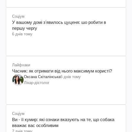
Соціум
У вашому домі зʼявилось цуценя: шо робити в
першу чергу
6 днів тому
Лайфхаки
Часник: як отримати від нього максимум користі?
Оксана Скіталінська
6 днів тому
Лікар-дієтолог
Соціум
Ви - її кумир: які ознаки вказують на те, що собака
вважає вас особливим
7 днів тому