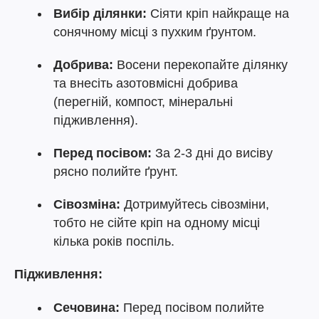
Вибір ділянки:
Сіяти кріп найкраще на
сонячному місці з пухким ґрунтом.
Добрива:
Восени перекопайте ділянку
та внесіть азотовмісні добрива
(перегній, компост, мінеральні
підживлення).
Перед посівом:
За 2-3 дні до висіву
рясно полийте ґрунт.
Сівозміна:
Дотримуйтесь сівозміни,
тобто не сійте кріп на одному місці
кілька років поспіль.
Підживлення:
Сечовина:
Перед посівом полийте