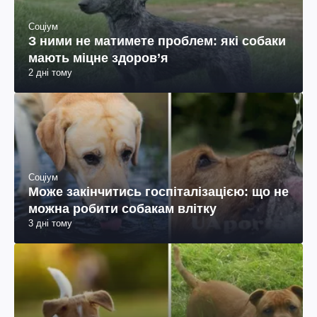
Соціум
З ними не матимете проблем: які собаки
мають міцне здоров’я
2 дні тому
Соціум
Може закінчитись госпіталізацією: що не
можна робити собакам влітку
3 дні тому