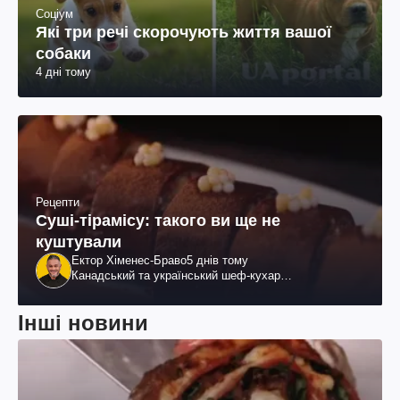
Соціум
Які три речі скорочують життя вашої
собаки
4 дні тому
Рецепти
Суші-тірамісу: такого ви ще не
куштували
Ектор Хіменес-Браво
5 днів тому
Канадський та український шеф-кухар
колумбійського походження, бізнесмен, телеведучий
Інші новини