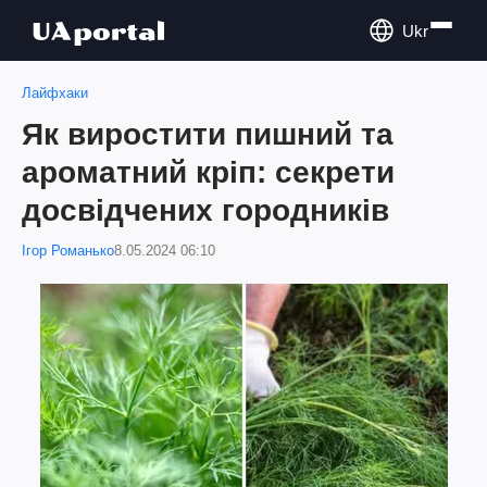
Ukr
Лайфхаки
Як виростити пишний та
ароматний кріп: секрети
досвідчених городників
Ігор Романько
8.05.2024 06:10