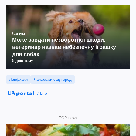
Соціум
Може завдати незворотної шкоди:
ветеринар назвав небезпечну іграшку
для собак
5 днів тому
Лайфхаки
Лайфхаки сад-город
Life
TOP news