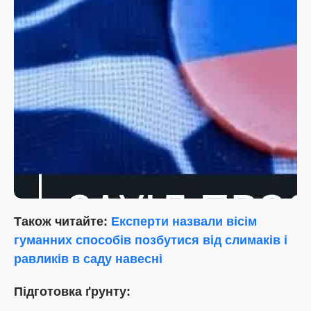
Також читайте:
Експерти назвали вісім
гуманних способів позбутися від слимаків і
равликів в саду навесні
Підготовка ґрунту: