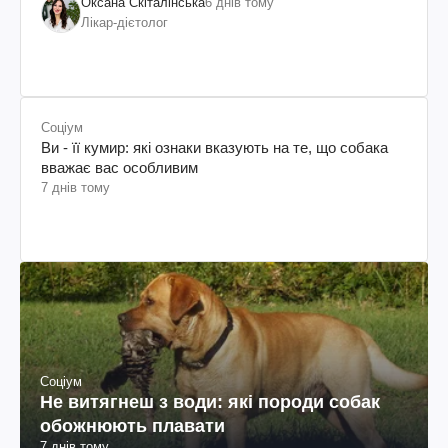
Оксана Скіталінська
6 днів тому
Лікар-дієтолог
Соціум
Ви - її кумир: які ознаки вказують на те, що собака
вважає вас особливим
7 днів тому
Соціум
Не витягнеш з води: які породи собак
обожнюють плавати
7 днів тому