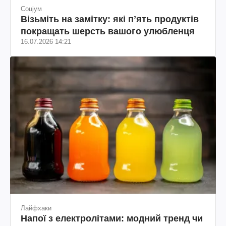
Соціум
Візьміть на замітку: які пʼять продуктів
покращать шерсть вашого улюбленця
16.07.2026 14:21
Лайфхаки
Напої з електролітами: модний тренд чи