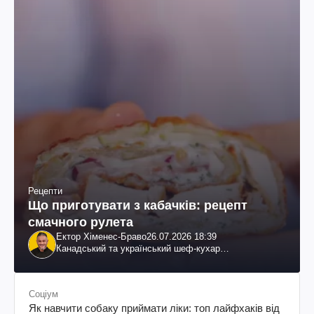
Рецепти
Що приготувати з кабачків: рецепт
смачного рулета
Ектор Хіменес-Браво
26.07.2026 18:39
Канадський та український шеф-кухар
колумбійського походження, бізнесмен, телеведучий
Соціум
Як навчити собаку приймати ліки: топ лайфхаків від