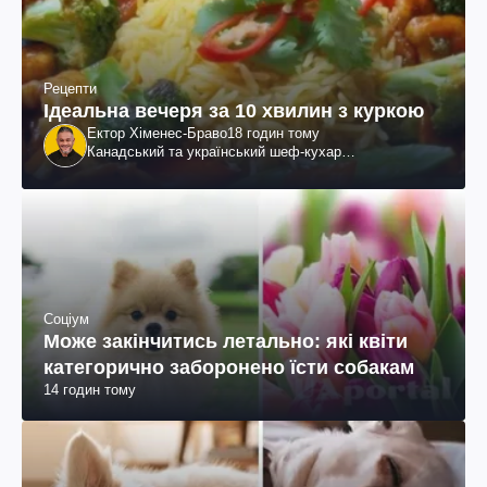
Рецепти
Ідеальна вечеря за 10 хвилин з куркою
Ектор Хіменес-Браво
18 годин тому
Канадський та український шеф-кухар
колумбійського походження, бізнесмен, телеведучий
Соціум
Може закінчитись летально: які квіти
категорично заборонено їсти собакам
14 годин тому