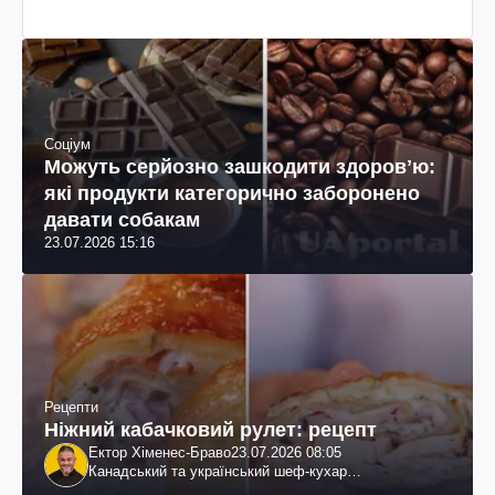
Соціум
Можуть серйозно зашкодити здоровʼю:
які продукти категорично заборонено
давати собакам
23.07.2026 15:16
Рецепти
Ніжний кабачковий рулет: рецепт
Ектор Хіменес-Браво
23.07.2026 08:05
Канадський та український шеф-кухар
колумбійського походження, бізнесмен, телеведучий