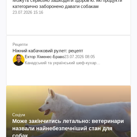
Можуть серйозно зашкодити здоровʼю: які продукти
категорично заборонено давати собакам
23.07.2026 15:16
Рецепти
Ніжний кабачковий рулет: рецепт
Ектор Хіменес-Браво
23.07.2026 08:05
Канадський та український шеф-кухар
колумбійського походження, бізнесмен, телеведучий
Соціум
Може закінчитись летально: ветеринари
назвали найнебезпечніший стан для
собак