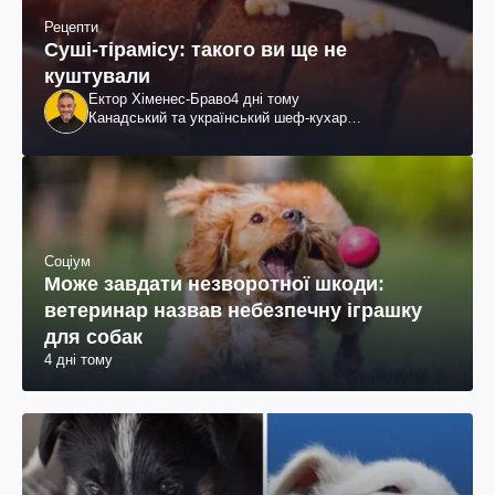
Рецепти
Суші-тірамісу: такого ви ще не
куштували
Ектор Хіменес-Браво
4 дні тому
Канадський та український шеф-кухар
колумбійського походження, бізнесмен, телеведучий
Соціум
Може завдати незворотної шкоди:
ветеринар назвав небезпечну іграшку
для собак
4 дні тому