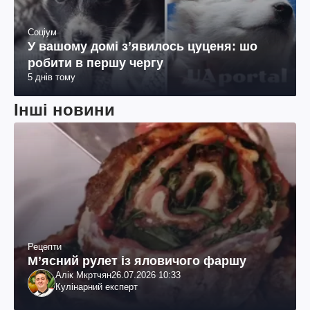
Соціум
У вашому домі зʼявилось цуценя: шо
робити в першу чергу
5 днів тому
Інші новини
Рецепти
М’ясний рулет із яловичого фаршу
Алік Мкртчян
26.07.2026 10:33
Кулінарний експерт