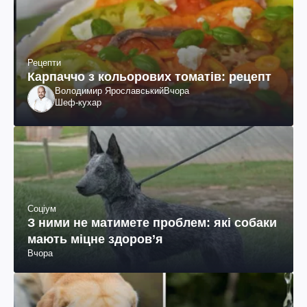
Рецепти
Карпаччо з кольорових томатів: рецепт
Володимир Ярославський
Вчора
Шеф-кухар
Соціум
З ними не матимете проблем: які собаки
мають міцне здоров’я
Вчора