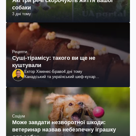
Які три речі скорочують життя вашої
собаки
3 дні тому
Рецепти
Суші-тірамісу: такого ви ще не
куштували
Ектор Хіменес-Браво
4 дні тому
Канадський та український шеф-кухар
колумбійського походження, бізнесмен, телеведучий
Соціум
Може завдати незворотної шкоди:
ветеринар назвав небезпечну іграшку