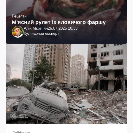
Рецепти
М’ясний рулет із яловичого фаршу
Алік Мкртчян
26.07.2026 10:33
Кулінарний експерт
Лайфхаки