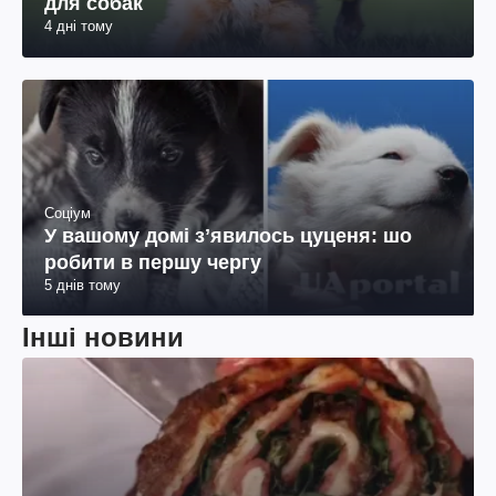
для собак
4 дні тому
Соціум
У вашому домі зʼявилось цуценя: шо
робити в першу чергу
5 днів тому
Інші новини