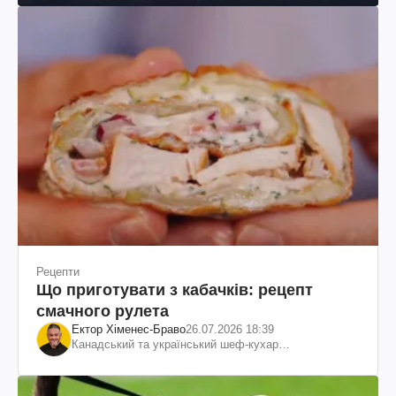
Рецепти
Що приготувати з кабачків: рецепт
смачного рулета
Ектор Хіменес-Браво
26.07.2026 18:39
Канадський та український шеф-кухар
колумбійського походження, бізнесмен, телеведучий