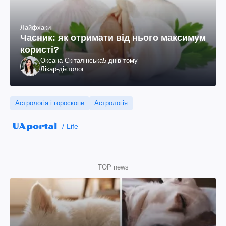
Лайфхаки
Часник: як отримати від нього максимум
користі?
Оксана Скіталінська
5 днів тому
Лікар-дієтолог
Астрологія і гороскопи
Астрологія
Life
TOP news