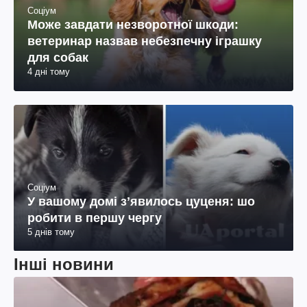
Соціум
Може завдати незворотної шкоди:
ветеринар назвав небезпечну іграшку
для собак
4 дні тому
Соціум
У вашому домі зʼявилось цуценя: шо
робити в першу чергу
5 днів тому
Інші новини