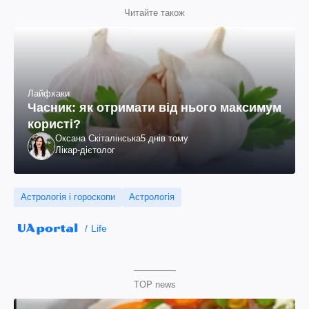
Читайте також
Лайфхаки
Часник: як отримати від нього максимум
користі?
Оксана Скіталінська
5 днів тому
Лікар-дієтолог
Астрологія і гороскопи
Астрологія
Life
TOP news