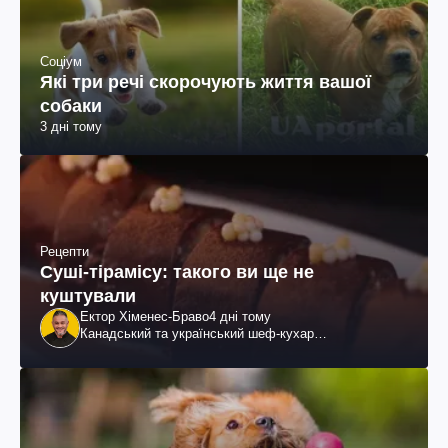
Соціум
Які три речі скорочують життя вашої
собаки
3 дні тому
Рецепти
Суші-тірамісу: такого ви ще не
куштували
Ектор Хіменес-Браво
4 дні тому
Канадський та український шеф-кухар
колумбійського походження, бізнесмен, телеведучий