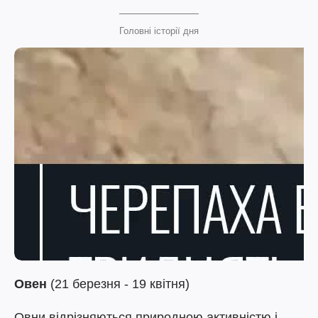
Головні історії дня
Овен
(21 березня - 19 квітня)
Овни відрізняються природною активністю і