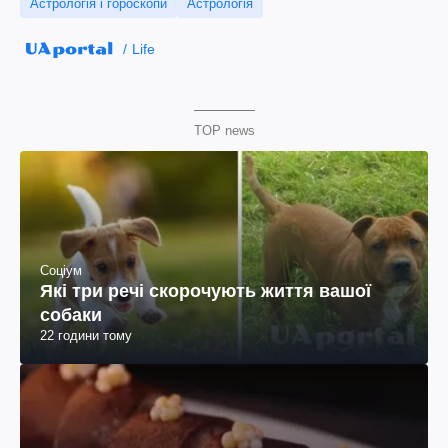
Астрологія і гороскопи
Астрологія
Life
TOP news
Соціум
Які три речі скорочують життя вашої
собаки
22 години тому