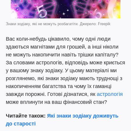
Знаки зодіаку, які не можуть розбагатіти. Джерело: Freepik
Вас коли-небудь цікавило, чому одні люди
здаються магнітами для грошей, а інші ніколи
не можуть накопичити навіть трішки капіталу?
За словами астрологів, відповідь може криється
у вашому знаку зодіаку. У цьому матеріалі ми
розглянемо, які знаки зодіаку мають труднощі з
накопиченням багатства та чому їх гаманці
завжди порожні. Готові дізнатися, як
астрологія
може вплинути на ваш фінансовий стан?
Читайте також:
Які знаки зодіаку доживуть
до старості