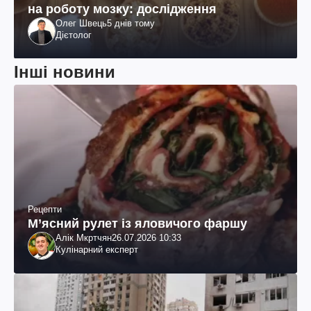
на роботу мозку: дослідження
Олег Швець
5 днів тому
Дієтолог
Інші новини
Рецепти
М’ясний рулет із яловичого фаршу
Алік Мкртчян
26.07.2026 10:33
Кулінарний експерт