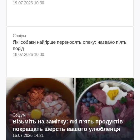
19.07.2026 10:30
Соціум
Які собаки найгірше переносять спеку: названо пʼять
порід
18.07.2026 10:30
Соціум
Візьміть на замітку: які пʼять продуктів
покращать шерсть вашого улюбленця
16.07.2026 14:21