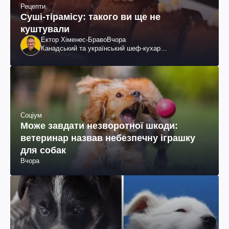
Рецепти
Суші-тірамісу: такого ви ще не
куштували
Ектор Хіменес-Браво
Вчора
Канадський та український шеф-кухар
колумбійського походження, бізнесмен, телеведучий
Соціум
Може завдати незворотної шкоди:
ветеринар назвав небезпечну іграшку
для собак
Вчора