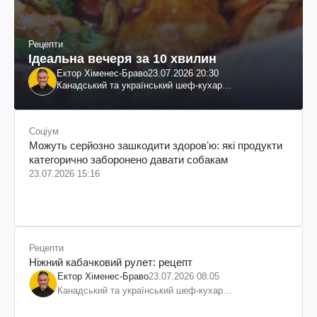
Рецепти
Ідеальна вечеря за 10 хвилин
Ектор Хіменес-Браво
23.07.2026 20:30
Канадський та український шеф-кухар
колумбійського походження, бізнесмен, телеведучий
Соціум
Можуть серйозно зашкодити здоровʼю: які продукти
категорично заборонено давати собакам
23.07.2026 15:16
Рецепти
Ніжний кабачковий рулет: рецепт
Ектор Хіменес-Браво
23.07.2026 08:05
Канадський та український шеф-кухар
колумбійського походження, бізнесмен, телеведучий