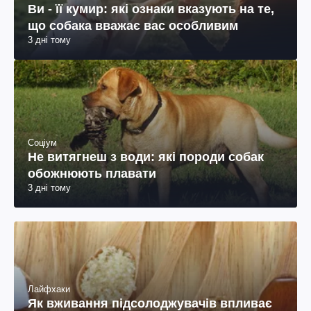
Ви - її кумир: які ознаки вказують на те,
що собака вважає вас особливим
3 дні тому
Соціум
Не витягнеш з води: які породи собак
обожнюють плавати
3 дні тому
Лайфхаки
Як вживання підсолоджувачів впливає