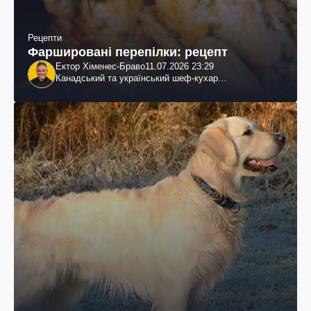
Рецепти
Фаршировані перепілки: рецепт
Ектор Хіменес-Браво
11.07.2026 23:29
Канадський та український шеф-кухар
колумбійського походження, бізнесмен, телеведучий