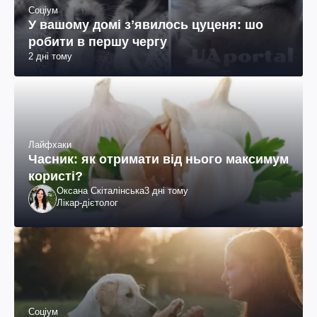
Соціум
У вашому домі зʼявилось цуценя: шо
робити в першу чергу
2 дні тому
Лайфхаки
Часник: як отримати від нього максимум
користі?
Оксана Скіталінська
3 дні тому
Лікар-дієтолог
Соціум