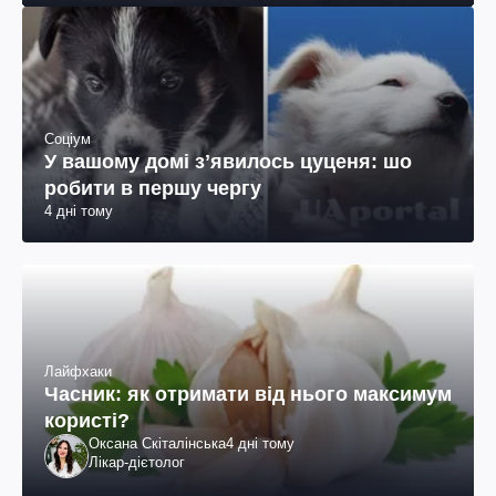
Соціум
У вашому домі зʼявилось цуценя: шо
робити в першу чергу
4 дні тому
Лайфхаки
Часник: як отримати від нього максимум
користі?
Оксана Скіталінська
4 дні тому
Лікар-дієтолог