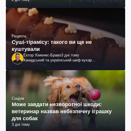
Рецепти
Суші-тірамісу: такого ви ще не
куштували
Ектор Хіменес-Браво
3 дні тому
Канадський та український шеф-кухар
колумбійського походження, бізнесмен, телеведучий
Соціум
Може завдати незворотної шкоди:
ветеринар назвав небезпечну іграшку
для собак
3 дні тому