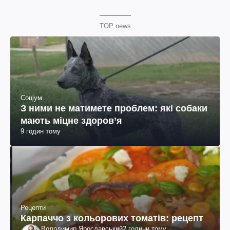
TOP news
Соціум
З ними не матимете проблем: які собаки
мають міцне здоров’я
9 годин тому
Рецепти
Карпаччо з кольорових томатів: рецепт
Володимир Ярославський
2 години тому