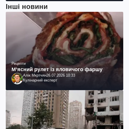
Інші новини
Рецепти
М’ясний рулет із яловичого фаршу
Алік Мкртчян
26.07.2026 10:33
Кулінарний експерт