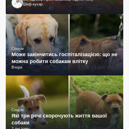
Шеф-кухар
Соціум
Може закінчитись госпіталізацією: що не
можна робити собакам влітку
Вчора
Соціум
Які три речі скорочують життя вашої
собаки
2 дні тому