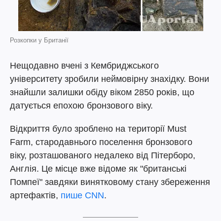
Розкопки у Британії
Нещодавно вчені з Кембриджського
університету зробили неймовірну знахідку. Вони
знайшли залишки обіду віком 2850 років, що
датується епохою бронзового віку.
Відкриття було зроблено на території Must
Farm, стародавнього поселення бронзового
віку, розташованого недалеко від Пітерборо,
Англія. Це місце вже відоме як "британські
Помпеї" завдяки винятковому стану збереження
артефактів,
пише CNN
.