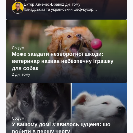
Ектор Хіменес-Браво
2 дні тому
Канадський та український шеф-кухар
колумбійського походження, бізнесмен, телеведучий
Соціум
Може завдати незворотної шкоди:
ветеринар назвав небезпечну іграшку
для собак
2 дні тому
Соціум
У вашому домі зʼявилось цуценя: шо
робити в першу чергу