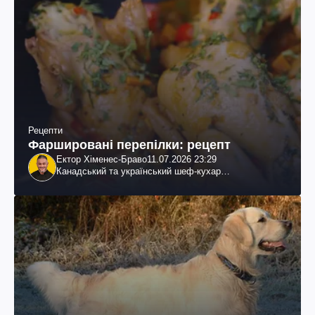
Рецепти
Фаршировані перепілки: рецепт
Ектор Хіменес-Браво
11.07.2026 23:29
Канадський та український шеф-кухар
колумбійського походження, бізнесмен, телеведучий