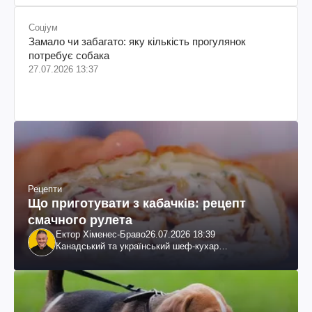
Соціум
Замало чи забагато: яку кількість прогулянок
потребує собака
27.07.2026 13:37
Рецепти
Що приготувати з кабачків: рецепт
смачного рулета
Ектор Хіменес-Браво
26.07.2026 18:39
Канадський та український шеф-кухар
колумбійського походження, бізнесмен, телеведучий