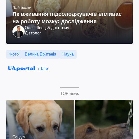
Лайфхаки
Як вживання підсолоджувачів впливає
на роботу мозку: дослідження
Олег Швець
5 днів тому
Дієтолог
Фото
Велика Британія
Наука
Life
TOP news
Соціум