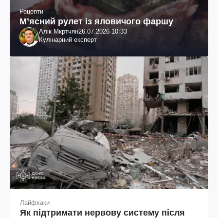
Рецепти
М’ясний рулет із яловичого фаршу
Алік Мкртчян
26.07.2026 10:33
Кулінарний експерт
Лайфхаки
Як підтримати нервову систему після