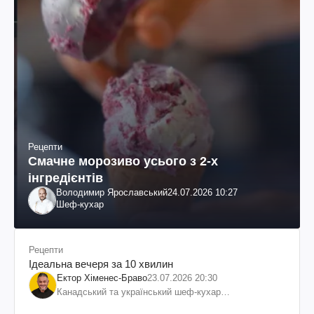
Рецепти
Смачне морозиво усього з 2-х
інгредієнтів
Володимир Ярославський
24.07.2026 10:27
Шеф-кухар
Рецепти
Ідеальна вечеря за 10 хвилин
Ектор Хіменес-Браво
23.07.2026 20:30
Канадський та український шеф-кухар
колумбійського походження, бізнесмен, телеведучий