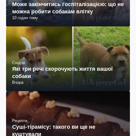
Може закінчитись госпіталізацією: що не
можна робити собакам влітку
10 годин тому
Соціум
Які три речі скорочують життя вашої
собаки
Вчора
Рецепти
Суші-тірамісу: такого ви ще не
куштували