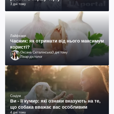
3 дні тому
Лайфхаки
Часник: як отримати від нього максимум
користі?
Оксана Скіталінська
3 дні тому
Лікар-дієтолог
Соціум
Ви - її кумир: які ознаки вказують на те,
що собака вважає вас особливим
4 дні тому